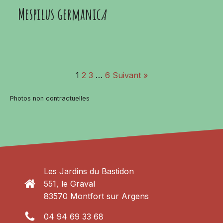
Mespilus germanic
a
1
2
3
…
6
Suivant »
Photos non contractuelles
Les Jardins du Bastidon
551, le Graval
83570 Montfort sur Argens
04 94 69 33 68