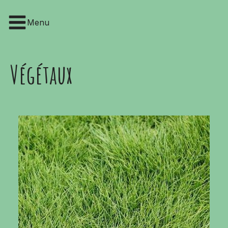
Menu
Végétaux
FLEURS SÉCHÉES
VIVACES
FONTE
ROSIER
POTERIES
GAZON
VAISSELLE & PIQUE-NIQUE
FRUITIER
BRISE-VUE
BAMBOU
ÉCLAIRAGE
AROMATIQ
OMBRAGE
ARBUSTE
COUSSINS & POUFS
ARBRES
MOBILIER
AGRUME