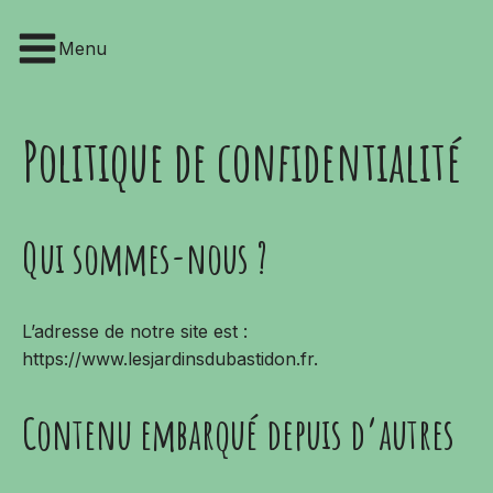
Menu
Politique de confidentialité
Qui sommes-nous ?
FLEURS SÉCHÉES
VIVACES
FONTE
ROSIER
POTERIES
GAZON
VAISSELLE & PIQUE-NIQUE
FRUITIER
BRISE-VUE
BAMBOU
L’adresse de notre site est :
ÉCLAIRAGE
AROMATIQ
OMBRAGE
ARBUSTE
COUSSINS & POUFS
ARBRES
MOBILIER
AGRUME
https://www.lesjardinsdubastidon.fr.
Contenu embarqué depuis d’autres