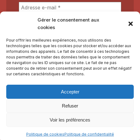
Gérer le consentement aux
cookies
Pour offrir les meilleures expériences, nous utilisons des
technologies telles que les cookies pour stocker et/ou accéder aux
informations des appareils. Le fait de consentir à ces technologies
nous permettra de traiter des données telles que le comportement
de navigation ou les ID uniques sur ce site. Le fait de ne pas
consentir ou de retirer son consentement peut avoir un effet négatif
sur certaines caractéristiques et fonctions.
Nous faisons tout pour respecter votre vie privée et éviter le
spam.
Lisez notre
Politique de confidentialité
Accepter
Refuser
© 2021-2026 | Les Jardins du Bastidon
Voir les préférences
Politique de
Politique de
Mentions
Horaires
Politique de cookies
Politique de confidentialité
confidentialité
cookies
légales