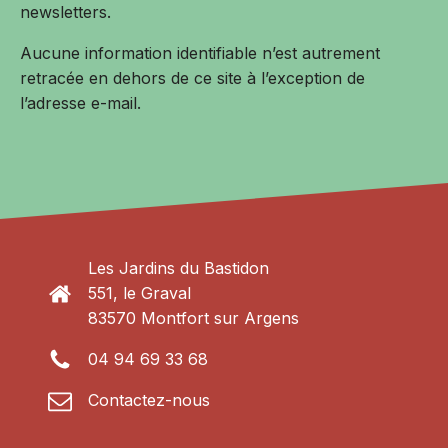
newsletters.
Aucune information identifiable n’est autrement
retracée en dehors de ce site à l’exception de
l’adresse e-mail.
Les Jardins du Bastidon
551, le Graval
83570 Montfort sur Argens
04 94 69 33 68
Contactez-nous